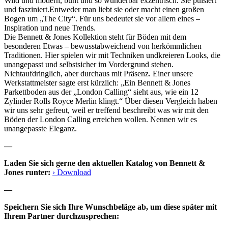
Wild und modern, bunt und so wunderbar exzentrisch. Sie pulsiert
und fasziniert.Entweder man liebt sie oder macht einen großen
Bogen um „The City“. Für uns bedeutet sie vor allem eines –
Inspiration und neue Trends.
Die Bennett & Jones Kollektion steht für Böden mit dem
besonderen Etwas – bewusstabweichend von herkömmlichen
Traditionen. Hier spielen wir mit Techniken undkreieren Looks, die
unangepasst und selbstsicher im Vordergrund stehen.
Nichtaufdringlich, aber durchaus mit Präsenz. Einer unsere
Werkstattmeister sagte erst kürzlich: „Ein Bennett & Jones
Parkettboden aus der „London Calling“ sieht aus, wie ein 12
Zylinder Rolls Royce Merlin klingt.“ Über diesen Vergleich haben
wir uns sehr gefreut, weil er treffend beschreibt was wir mit den
Böden der London Calling erreichen wollen. Nennen wir es
unangepasste Eleganz.
—
Laden Sie sich gerne den aktuellen Katalog von Bennett &
Jones runter:
› Download
—
Speichern Sie sich Ihre Wunschbeläge ab, um diese später mit
Ihrem Partner durchzusprechen: